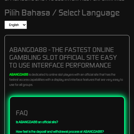
Pilih Bahasa / Select Language
ABANGDA88 - THE FASTEST ONLINE
GAMBLING SLOT OFFICIAL SITE EASY
TO USE INTERFACE PERFORMANCE
ABANGDA88
is dedicated to online slot players with an official site that has the
fastest access capabilities with a display and interface features that are very easy to
use for all groups.
FAQ
Is ABANGDA88 an official site?
How fast is the deposit and withdrawal process at ABANGDA88?