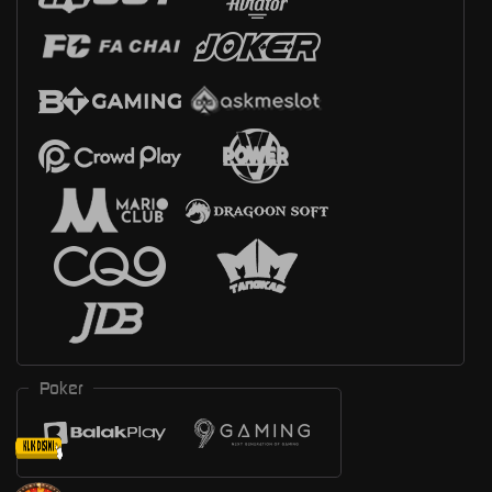
Poker