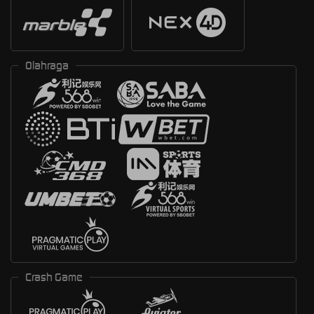
Olahraga
Crash Game