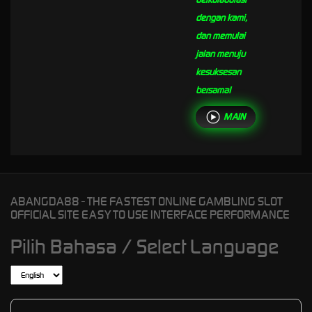
dengan kami,
dan memulai
jalan menuju
kesuksesan
bersama!
MAIN
ABANGDA88 - THE FASTEST ONLINE GAMBLING SLOT
OFFICIAL SITE EASY TO USE INTERFACE PERFORMANCE
Pilih Bahasa / Select Language