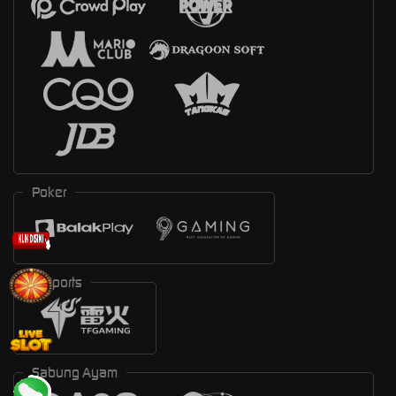
Poker
E-Sports
Sabung Ayam