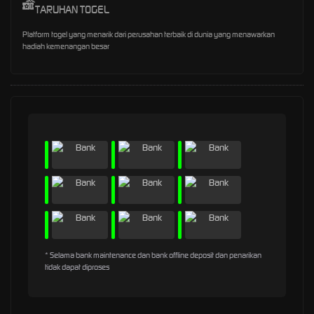
TARUHAN TOGEL
Platform togel yang menarik dari perusahan terbaik di dunia yang menawarkan
hadiah kemenangan besar
* Selama bank maintenance dan bank offline deposit dan penarikan
tidak dapat diproses