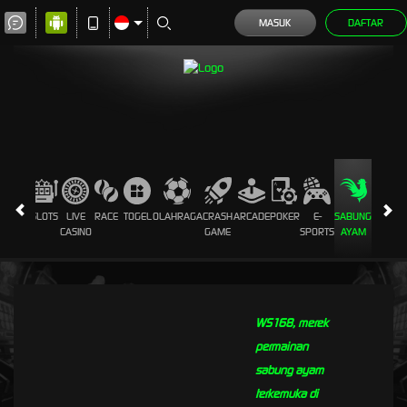
MASUK
DAFTAR
HOT
SLOTS
LIVE
RACE
TOGEL
OLAHRAGA
CRASH
ARCADE
POKER
E-
SABUNG
PROMOS
GAMES
CASINO
GAME
SPORTS
AYAM
WS168, merek
permainan
sabung ayam
terkemuka di