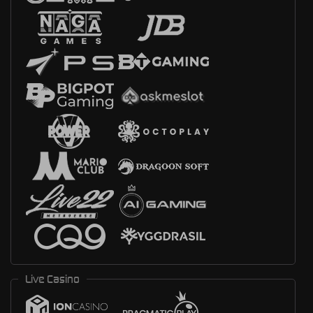
Live Casino